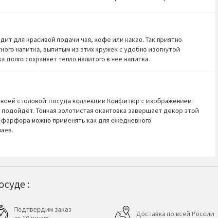
ит для красивой подачи чая, кофе или какао. Так приятно
ного напитка, выпитым из этих кружек с удобно изогнутой
 долго сохраняет тепло налитого в нее напитка.
 своей столовой: посуда коллекции Конфитюр с изображением
о подойдёт. Тонкая золотистая окантовка завершает декор этой
о фарфора можно применять как для ежедневного
аев.
суде :
Подтвердим заказ
Доставка по всей России