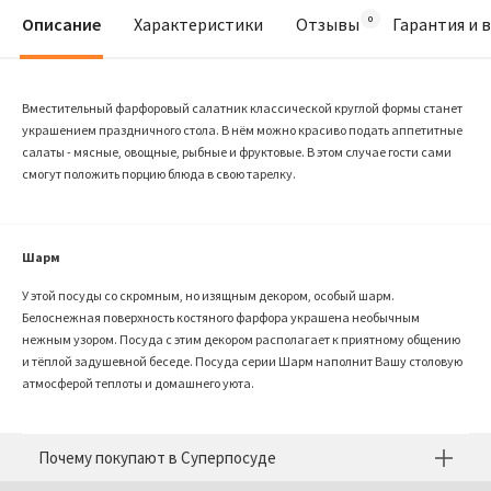
Описание
Характеристики
Отзывы
Гарантия и 
Вместительный фарфоровый салатник классической круглой формы станет
украшением праздничного стола. В нём можно красиво подать аппетитные
салаты - мясные, овощные, рыбные и фруктовые. В этом случае гости сами
смогут положить порцию блюда в свою тарелку.
Шарм
У этой посуды со скромным, но изящным декором, особый шарм.
Белоснежная поверхность костяного фарфора украшена необычным
нежным узором. Посуда с этим декором располагает к приятному общению
и тёплой задушевной беседе. Посуда серии Шарм наполнит Вашу столовую
атмосферой теплоты и домашнего уюта.
Почему покупают в Суперпосуде