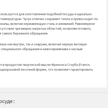
спользуется для изготовления подобной посуды и идеально
температурах. Чугун отлично сохраняет тепло и превосходит по
ериалы, включая нержавеющую сталь и алюминий. Равномерное
сутствие чрезмерно нагретых областей, позволяя готовить
 самого бережного обращения.
лью как внутри, так и снаружи, включая черную матовую
о специального обращения и невосприимчива к кислым
ся продуктом творческой мысли Френсиса Стауба (Francis
в одноразовой песочной форме, что позволяет гарантировать
суде :