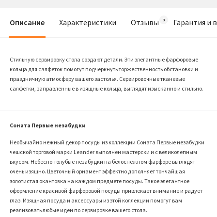
Описание
Характеристики
Отзывы
Гарантия и 
Стильную сервировку стола создают детали. Эти элегантные фарфоровые
кольца для салфеток помогут подчеркнуть торжественность обстановки и
праздничную атмосферу вашего застолья. Сервировочные тканевые
салфетки, заправленные в изящные кольца, выглядят изысканно и стильно.
Соната Первые незабудки
Необычайно нежный декор посуды из коллекции Соната Первые незабудки
чешской торговой марки Leander выполнен мастерски и с великолепным
вкусом. Небесно-голубые незабудки на белоснежном фарфоре выглядят
очень изящно. Цветочный орнамент эффектно дополняет тончайшая
золотистая окантовка на каждом предмете посуды. Такое элегантное
оформление красивой фарфоровой посуды привлекает внимание и радует
глаз. Изящная посуда и аксессуары из этой коллекции помогут вам
реализовать любые идеи по сервировке вашего стола.