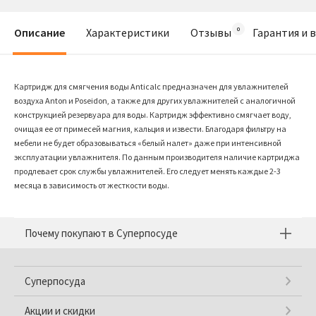
Описание
Характеристики
Отзывы
Гарантия и 
Картридж для смягчения воды Anticalc предназначен для увлажнителей
воздуха Anton и Poseidon, а также для других увлажнителей с аналогичной
конструкцией резервуара для воды. Картридж эффективно смягчает воду,
очищая ее от примесей магния, кальция и извести. Благодаря фильтру на
мебели не будет образовываться «белый налет» даже при интенсивной
эксплуатации увлажнителя. По данным производителя наличие картриджа
продлевает срок службы увлажнителей. Его следует менять каждые 2-3
месяца в зависимость от жесткости воды.
Почему покупают в Суперпосуде
Суперпосуда
Акции и скидки