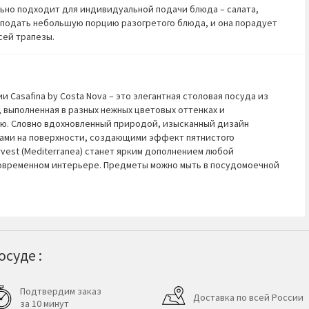
но подходит для индивидуальной подачи блюда – салата,
о подать небольшую порцию разогретого блюда, и она порадует
сей трапезы.
и Casafina by Costa Nova – это элегантная столовая посуда из
 выполненная в разных нежных цветовых оттенках и
ю. Словно вдохновленный природой, изысканный дизайн
ми на поверхности, создающими эффект пятнистого
vest (Mediterranea) станет ярким дополнением любой
современном интерьере. Предметы можно мыть в посудомоечной
суде :
Подтвердим заказ
Доставка по всей России
за 10 минут