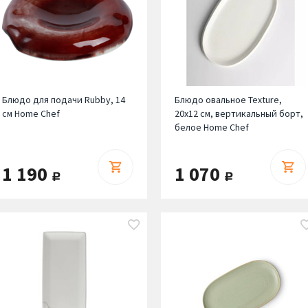
Блюдо для подачи Rubby, 14
Блюдо овальное Texture,
см Home Chef
20х12 см, вертикальный борт,
белое Home Chef
1 190
1 070
руб.
руб.