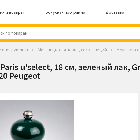
ия и возврат
Бонусная программа
Доставка
е инструменты
Мельницы для перца, соли, специй
Мельница дл
ris u'select, 18 см, зеленый лак, Gr
20 Peugeot