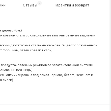
ики
Отзывы
Гарантия и возврат
 дерево (бук)
ая кованая сталь со специальным запатентованным защитным
ческий (двухэтапные стальные жернова Peugeot с пожизненной
т горошины, затем срезают слои)
6 предустановленных режимов по запатентованной системе
 основании мельницы)
ль оптимизирована под помол черного, белого, зеленого и
в смеси)
я