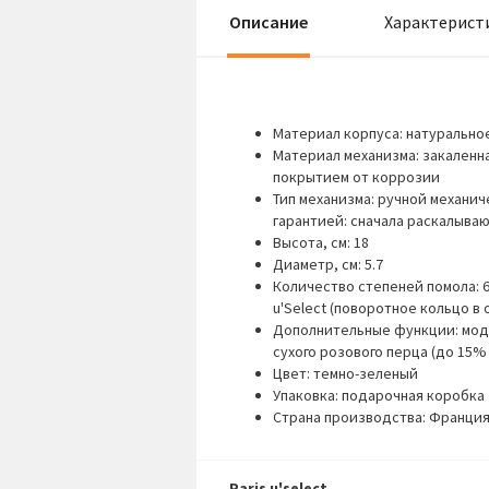
Описание
Характерист
Материал корпуса: натуральное
Материал механизма: закаленн
покрытием от коррозии
Тип механизма: ручной механи
гарантией: сначала раскалываю
Высота, см: 18
Диаметр, см: 5.7
Количество степеней помола: 
u'Select (поворотное кольцо в
Дополнительные функции: моде
сухого розового перца (до 15% 
Цвет: темно-зеленый
Упаковка: подарочная коробка
Страна производства: Франци
Paris u'select