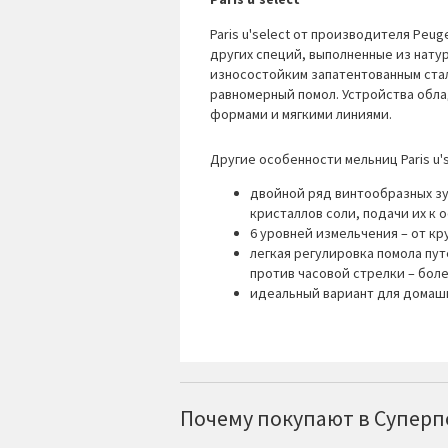
Paris u'select от производителя Peug
других специй, выполненные из нату
износостойким запатентованным ста
равномерный помол. Устройства обл
формами и мягкими линиями.
Другие особенности мельниц Paris u's
двойной ряд винтообразных зу
кристаллов соли, подачи их к 
6 уровней измельчения – от кр
легкая регулировка помола пут
против часовой стрелки – боле
идеальный вариант для домашн
Почему покупают в Суперпо