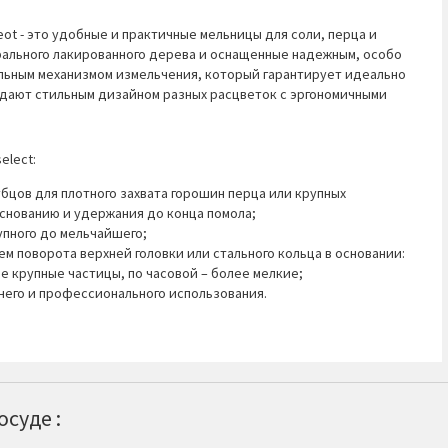
eot - это удобные и практичные мельницы для соли, перца и
рального лакированного дерева и оснащенные надежным, особо
льным механизмом измельчения, который гарантирует идеально
адают стильным дизайном разных расцветок с эргономичными
elect:
бцов для плотного захвата горошин перца или крупных
основанию и удержания до конца помола;
упного до мельчайшего;
ем поворота верхней головки или стального кольца в основании:
е крупные частицы, по часовой – более мелкие;
его и профессионального использования.
суде :