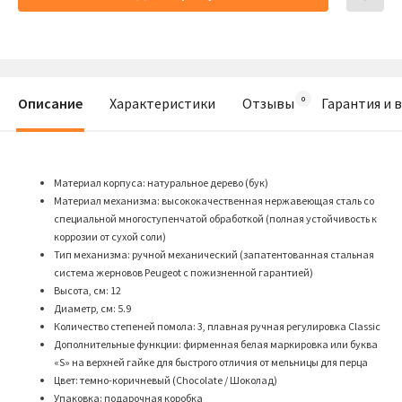
Описание
Характеристики
Отзывы
Гарантия и 
Материал корпуса: натуральное дерево (бук)
Материал механизма: высококачественная нержавеющая сталь со
специальной многоступенчатой обработкой (полная устойчивость к
коррозии от сухой соли)
Тип механизма: ручной механический (запатентованная стальная
система жерновов Peugeot с пожизненной гарантией)
Высота, см: 12
Диаметр, см: 5.9
Количество степеней помола: 3, плавная ручная регулировка Classic
Дополнительные функции: фирменная белая маркировка или буква
«S» на верхней гайке для быстрого отличия от мельницы для перца
Цвет: темно-коричневый (Chocolate / Шоколад)
Упаковка: подарочная коробка