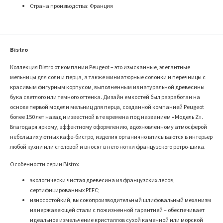
Страна производства: Франция
Bistro
Коллекция Bistro от компании Peugeot – это изысканные, элегантные
мельницы для соли и перца, а также миниатюрные солонки и перечницы с
красивым фигурным корпусом, выполненным из натуральной древесины
бука светлого или темного оттенка. Дизайн емкостей был разработан на
основе первой модели мельниц для перца, созданной компанией Peugeot
более 150 лет назад и известной в те времена под названием «Модель Z».
Благодаря яркому, эффектному оформлению, вдохновленному атмосферой
небольших уютных кафе-бистро, изделия органично вписываются в интерьер
любой кухни или столовой и вносят в него нотки французского ретро-шика.
Особенности серии Bistro:
экологически чистая древесина из французских лесов,
сертифицированных PEFC;
износостойкий, высокопроизводительный шлифовальный механизм
из нержавеющей стали с пожизненной гарантией – обеспечивает
идеальное измельчение кристаллов сухой каменной или морской