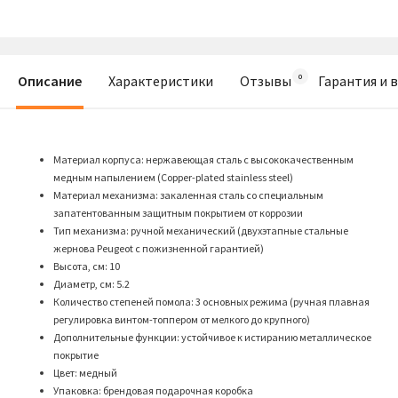
Описание
Характеристики
Отзывы
Гарантия и 
Материал корпуса: нержавеющая сталь с высококачественным
медным напылением (Copper-plated stainless steel)
Материал механизма: закаленная сталь со специальным
запатентованным защитным покрытием от коррозии
Тип механизма: ручной механический (двухэтапные стальные
жернова Peugeot с пожизненной гарантией)
Высота, см: 10
Диаметр, см: 5.2
Количество степеней помола: 3 основных режима (ручная плавная
регулировка винтом-топпером от мелкого до крупного)
Дополнительные функции: устойчивое к истиранию металлическое
покрытие
Цвет: медный
Упаковка: брендовая подарочная коробка