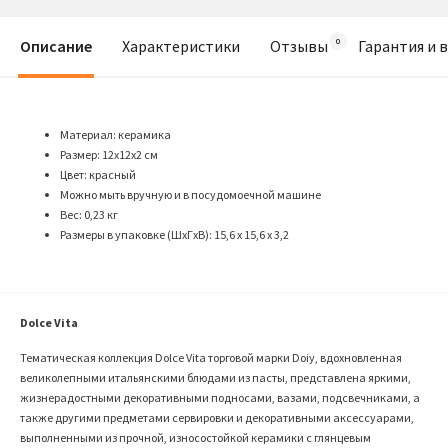
Описание
Характеристики
Отзывы
Гарантия и 
Материал: керамика
Размер: 12х12х2 см
Цвет: красный
Можно мыть вручную и в посудомоечной машине
Вес: 0,23 кг
Размеры в упаковке (ШхГхВ): 15,6 х 15,6 х 3,2
Dolce Vita
Тематическая коллекция Dolce Vita торговой марки Doiy, вдохновленная
великолепными итальянскими блюдами из пасты, представлена яркими,
жизнерадостными декоративными подносами, вазами, подсвечниками, а
также другими предметами сервировки и декоративными аксессуарами,
выполненными из прочной, износостойкой керамики с глянцевым