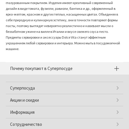
глазурованным покрытием. Изделия имеют креативный современный
дизайн в виде томата, фузилли, равиоли, бантика и др., оформленный в
ярко-желтом, красном и других теплых, насыщенных цветах. Объединяя в
себе природную и кулинарную эстетику, они в точности повторяют формы
пасты, поэтому выглядят невероятно реалистично и навевают мысли о
беззаботном ужине на вилле в Италии и вкусе свежего соуса песто.
Предметы сервировки и аксессуары Dolce Vita станут эффектным
украшением любой сервировки и интерьера. Можно мыть в посудомоечной
машине.
Почему покупают в Суперпосуде
Суперпосуда
Акции и скидки
Информация
Сотрудничество