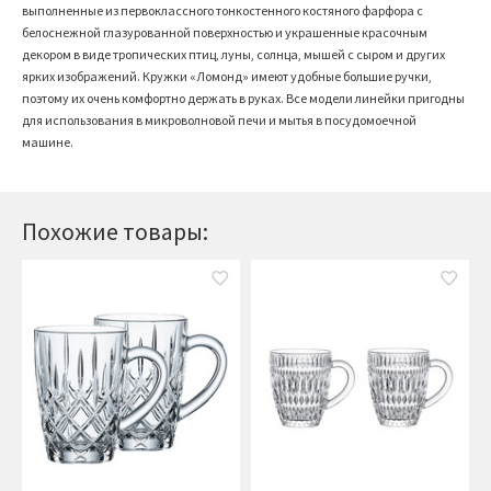
выполненные из первоклассного тонкостенного костяного фарфора с
белоснежной глазурованной поверхностью и украшенные красочным
декором в виде тропических птиц, луны, солнца, мышей с сыром и других
ярких изображений. Кружки «Ломонд» имеют удобные большие ручки,
поэтому их очень комфортно держать в руках. Все модели линейки пригодны
для использования в микроволновой печи и мытья в посудомоечной
машине.
Похожие товары: