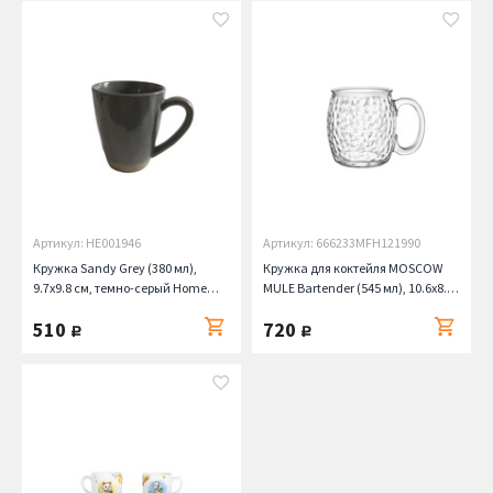
Артикул: HE001946
Артикул: 666233MFH121990
Кружка Sandy Grey (380 мл),
Кружка для коктейля MOSCOW
9.7х9.8 см, темно-серый Home
MULE Bartender (545 мл), 10.6х8.7
Chef
см Bormioli Rocco
510
720
руб.
руб.