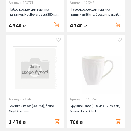
Артикул: 103771
Артикул: 104249
Набор кружек для горячих
Набор кружек для горячих
напитков Hot Beverages (350 мл),
напитков Ethno, бессвинцовый
2 шт. Nachtmann
хрусталь, 2 шт, 392 мл Nachtmann
4 340
4 340
руб.
руб.
Артикул: 225429
Артикул: T3605578
Кружка Smoos (300 мл), белая
Кружка Rome (300 мл), 12.4х9 см,
Guy Degrenne
белая Home Chef
1 470
700
руб.
руб.