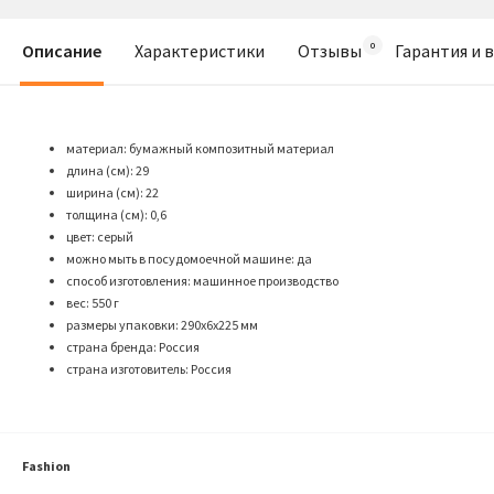
Описание
Характеристики
Отзывы
Гарантия и 
материал: бумажный композитный материал
длина (см): 29
ширина (см): 22
толщина (см): 0,6
цвет: серый
можно мыть в посудомоечной машине: да
способ изготовления: машинное производство
веc: 550 г
размеры упаковки: 290х6х225 мм
страна бренда: Россия
страна изготовитель: Россия
Fashion