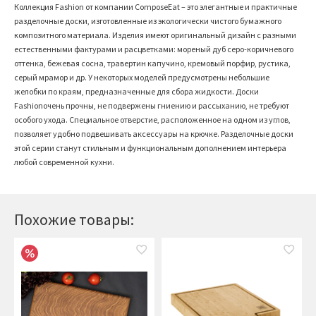
Коллекция Fashion от компании ComposeEat – это элегантные и практичные
разделочные доски, изготовленные из экологически чистого бумажного
композитного материала. Изделия имеют оригинальный дизайн с разными
естественными фактурами и расцветками: мореный дуб серо-коричневого
оттенка, бежевая сосна, травертин капучино, кремовый порфир, рустика,
серый мрамор и др. У некоторых моделей предусмотрены небольшие
желобки по краям, предназначенные для сбора жидкости. Доски
Fashionочень прочны, не подвержены гниению и рассыханию, не требуют
особого ухода. Специальное отверстие, расположенное на одном из углов,
позволяет удобно подвешивать аксессуары на крючке. Разделочные доски
этой серии станут стильным и функциональным дополнением интерьера
любой современной кухни.
Похожие товары: