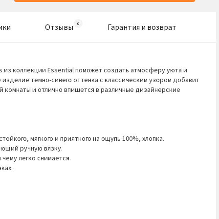
ики
Отзывы
Гарантия и возврат
ts из коллекции Essential поможет создать атмосферу уюта и
 изделие темно-синего оттенка с классическим узором добавит
й комнаты и отлично впишется в различные дизайнерские
стойкого, мягкого и приятного на ощупь 100%, хлопка.
ающий ручную вязку.
 чему легко снимается.
ках.