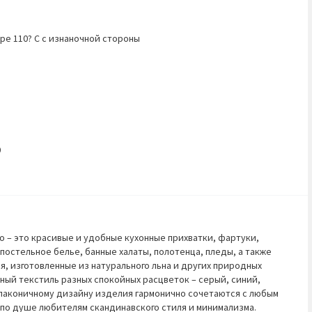
ре 110? C с изнаночной стороны
0
o – это красивые и удобные кухонные прихватки, фартуки,
постельное белье, банные халаты, полотенца, пледы, а также
, изготовленные из натурального льна и других природных
ный текстиль разных спокойных расцветок – серый, синий,
 лаконичному дизайну изделия гармонично сочетаются с любым
по душе любителям скандинавского стиля и минимализма.