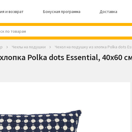
ия и возврат
Бонусная программа
Доставка
ер
Чехлы на подушки
Чехол на подушку из хлопка Polka dots Ess
лопка Polka dots Essential, 40x60 с