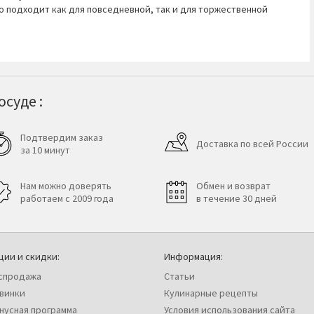
 подходит как для повседневной, так и для торжественной
суде :
Подтвердим заказ
Доставка по всей России
за 10 минут
Нам можно доверять
Обмен и возврат
работаем с 2009 года
в течение 30 дней
ции и скидки:
Информация:
спродажа
Статьи
винки
Кулинарные рецепты
нусная программа
Условия использования сайта