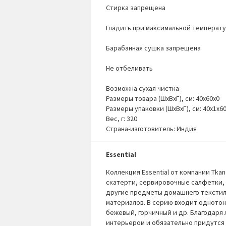
Стирка запрещена
Гладить при максимальной температу
Барабанная сушка запрещена
Не отбеливать
Возможна сухая чистка
Размеры товара (ШхВхГ), см: 40x60x0
Размеры упаковки (ШхВхГ), см: 40x1x6
Вес, г: 320
Страна-изготовитель: Индия
Essential
Коллекция
Essential
от компании Tkan
скатерти, сервировочные салфетки, 
другие предметы домашнего текстиля
материалов. В серию входит однотон
бежевый, горчичный и др. Благодаря
интерьером и обязательно придутся 