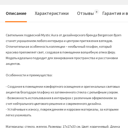
Описание
Характеристики
Отзывы
Гарантия и 
Светильник подвесной Mystic Aura от дизайнерского бренда Bergenson Bjorn
станет украшением любого интерьера и центром притяжения взглядов.
Отличительная особенность коллекции – необычный плафон, который
красиво преломляет свет, создавая в помещении волшебную атмосферу.
Модель идеально подходит для зонирования пространства и расстановки
акцентов.
Особенности и преимущества:
- Создание в помещении комфортного освещения и оригинальных световых
акцентов благодаря плафону из затемненного стекла с рельефным узором.
- Возможность использования в интерьерах с различным оформлением за
счет нейтрального цветового решения и современного дизайна.
- Устойчивые к износу, повреждениям и коррозии материалы, за которыми
легко ухаживать.
Материалы: стекло, железо. Размеры: 17х17х33 см. Цвет: коричневый. Длина