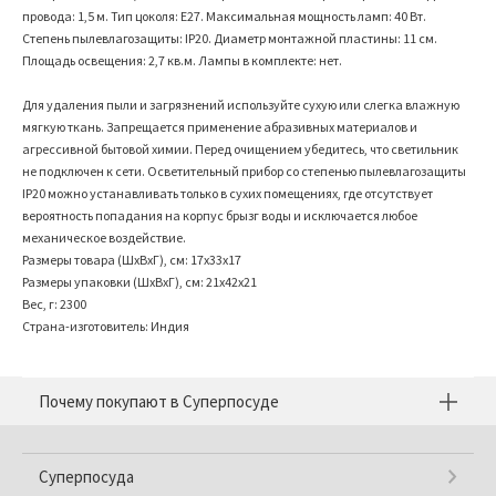
провода: 1,5 м. Тип цоколя: Е27. Максимальная мощность ламп: 40 Вт.
Степень пылевлагозащиты: IP20. Диаметр монтажной пластины: 11 см.
Площадь освещения: 2,7 кв.м. Лампы в комплекте: нет.
Для удаления пыли и загрязнений используйте сухую или слегка влажную
мягкую ткань. Запрещается применение абразивных материалов и
агрессивной бытовой химии. Перед очищением убедитесь, что светильник
не подключен к сети. Осветительный прибор со степенью пылевлагозащиты
IP20 можно устанавливать только в сухих помещениях, где отсутствует
вероятность попадания на корпус брызг воды и исключается любое
механическое воздействие.
Размеры товара (ШхВхГ), см: 17x33x17
Размеры упаковки (ШхВхГ), см: 21x42x21
Вес, г: 2300
Страна-изготовитель: Индия
Почему покупают в Суперпосуде
Суперпосуда