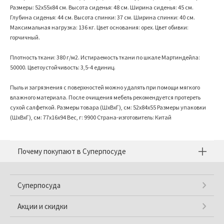
Размеры: 52х55х84 см. Высота сиденья: 48 см. Ширина сиденья: 45 см.
Глубина сиденья: 44 см. Высота спинки: 37 см. Ширина спинки: 40 см.
Максимальная нагрузка: 136 кг. Цвет основания: орех. Цвет обивки:
горчичный.
Плотность ткани: 380 г/м2. Истираемость ткани по шкале Мартиндейла:
50000. Цветоустойчивость: 3,5-4 единиц.
Пыль и загрязнения с поверхностей можно удалять при помощи мягкого
влажного материала. После очищения мебель рекомендуется протереть
сухой салфеткой. Размеры товара (ШхВхГ), см: 52x84x55 Размеры упаковки
(ШхВхГ), см: 77x16x94 Вес, г: 9900 Страна-изготовитель: Китай
Почему покупают в Суперпосуде
Суперпосуда
Акции и скидки