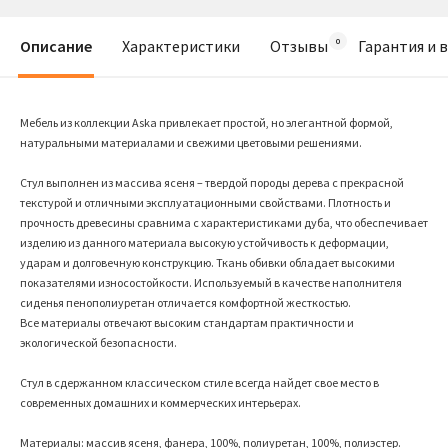
Описание
Характеристики
Отзывы
Гарантия и 
Мебель из коллекции Aska привлекает простой, но элегантной формой,
натуральными материалами и свежими цветовыми решениями.
Cтул выполнен из массива ясеня – твердой породы дерева с прекрасной
текстурой и отличными эксплуатационными свойствами. Плотность и
прочность древесины сравнима с характеристиками дуба, что обеспечивает
изделию из данного материала высокую устойчивость к деформации,
ударам и долговечную конструкцию. Ткань обивки обладает высокими
показателями износостойкости. Используемый в качестве наполнителя
сиденья пенополиуретан отличается комфортной жесткостью.
Все материалы отвечают высоким стандартам практичности и
экологической безопасности.
Cтул в сдержанном классическом стиле всегда найдет свое место в
современных домашних и коммерческих интерьерах.
Материалы: массив ясеня, фанера, 100%, полиуретан, 100%, полиэстер.