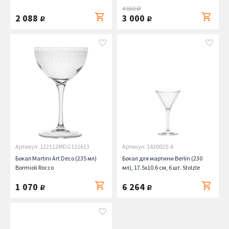
Bormioli Rocco
4 860
руб.
2 088
3 000
руб.
руб.
Артикул: 122112MDG121613
Артикул: 1430025-6
Бокал Martini Art Deco (235 мл)
Бокал для мартини Berlin (230
Bormioli Rocco
мл), 17.5х10.6 см, 6 шт. Stolzle
1 070
6 264
руб.
руб.