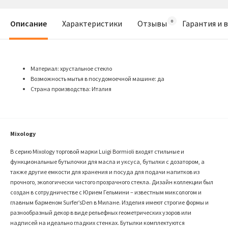
Описание
Характеристики
Отзывы
Гарантия и 
Материал: хрустальное стекло
Возможность мытья в посудомоечной машине: да
Страна производства: Италия
Mixology
В серию
Mixology
торговой марки
Luigi Bormioli входят стильные и
функциональные бутылочки для масла и уксуса, бутылки с дозатором, а
также другие емкости для хранения и посуда для подачи напитков из
прочного, экологически чистого прозрачного стекла. Дизайн коллекции был
создан в сотрудничестве с Юрием Гельмини – известным миксологом и
главным барменом
Surfer
’
s
Den
в Милане. Изделия имеют строгие формы и
разнообразный декор в виде рельефных геометрических узоров или
надписей на идеально гладких стенках. Бутылки комплектуются