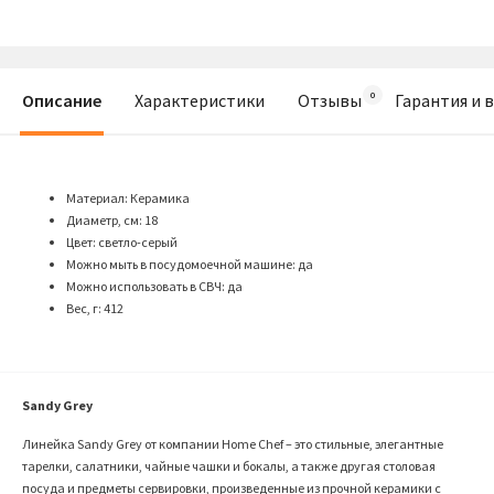
Описание
Характеристики
Отзывы
Гарантия и 
Материал: Керамика
Диаметр, см: 18
Цвет: светло-серый
Можно мыть в посудомоечной машине: да
Можно использовать в СВЧ: да
Вес, г: 412
Sandy Grey
Линейка Sandy Grey от компании
Home Chef – это стильные, элегантные
тарелки, салатники, чайные чашки и бокалы, а также другая столовая
посуда и предметы сервировки, произведенные из прочной керамики с