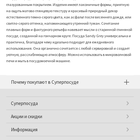
глазурованным покрытием. Изделия имеют лаконичные формы, приятную
на ощупь матово-глянцевую текстуру и красивый природный декор
естественного темно-серого цвета, как асфальт после весеннего дождя, или
светло-серого оттенка, напоминающего утренний туман. Сочетание
плавных форм и фактурного рельефа навевает мысли о старинной глиняной
посуде, созданной на гончарном круге. Посуда Sandy Grey универсальна и
практична, благодаря чему идеально подходит для ежедневного
использования. Она органично сочетается с любой сервировкой и создает
уютную, расслабляющую атмосферу. Можно использовать в микроволновой
печи и мыть в посудомоечной машине.
Почему покупают в Суперпосуде
Суперпосуда
Акции и скидки
Информация