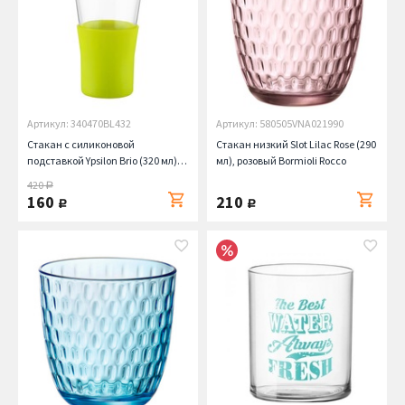
Артикул: 340470BL432
Артикул: 580505VNA021990
Стакан с силиконовой
Стакан низкий Slot Lilac Rose (290
подставкой Ypsilon Brio (320 мл),
мл), розовый Bormioli Rocco
цветной Bormioli Rocco
420
руб.
160
210
руб.
руб.