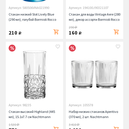
Артикул: 580506VNA021990
Артикул: 194100J90321107
Стакан низкий Slot Lively Blue
Стакан для воды Vintage Aere (280
(290 мл), голубой Bormioli Rocco
мл), декор ассорти Bormioli Rocco
290
руб.
210
160
руб.
руб.
Артикул: 98235
Артикул: 105578
Стакан высокий Highland (445
Набор низких стаканов Aperitivo
мл), 15.1х7.7 см Nachtmann
(370 мл), 2 шт. Nachtmann
1 530
3 410
руб.
руб.