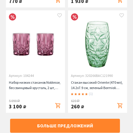
770
1 930
руб.
руб.
Артикул: 104244
Артикул: 320266BAC121990
Набор низких стаканов Noblesse,
Стакан высокий Oriente (470 мл),
бессвинцовый хрусталь, 2 шт,
14.2х7.9 см, зеленый Bormioli
малиновый, 295 мл Nachtmann
Rocco
(1)
5 090
620
руб.
руб.
3 100
260
руб.
руб.
БОЛЬШЕ ПРЕДЛОЖЕНИЙ