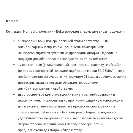
Nomad
Коллекция Nomad от компании Beka включает следующие виды продукции:
сковороды и воки из нержавеющей стали с естественным
антипригарным покрытием – оснащены комфортными
ненагревающимися ручками из древесины акации и идеально
подходят для обжаривания продуктов на открытом огне;
кухонные ножи (универсальный, для нарезки, сантоку, хлебный и
др.) из высокопрочной нержавеющей стали марки 5Cr15MoV – имеют
необыкновенно острую заточку под углом 21 град и удобную ручку из
древесины акации, которая обладает природными
антибактериальными свойствами;
двусторонние разделочные доски из натуральной древесины
акации – имеют исключительно прочную утолщенную конструкцию
для максимальной устойчивости в процессе использования и
специальные глубокие желобки, которые собирают и надежно
удерживают сок во время нарезки, не позволяя ему стекать с доски.
Вторая сторона изделий имеет плоскую поверхность и
предназначена для подачи блюд к столу.