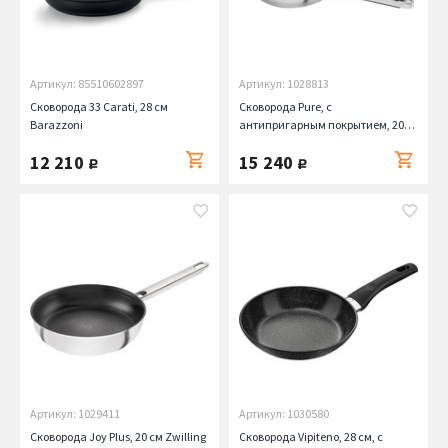
Артикул: 85510602897
Артикул: 1028813
Сковорода 33 Carati, 28 см
Сковорода Pure, с
Barazzoni
антипригарным покрытием, 20
см Zwilling
12 210
15 240
руб.
руб.
Артикул: 1029411
Артикул: 1030580
Сковорода Joy Plus, 20 см Zwilling
Сковорода Vipiteno, 28 см, c