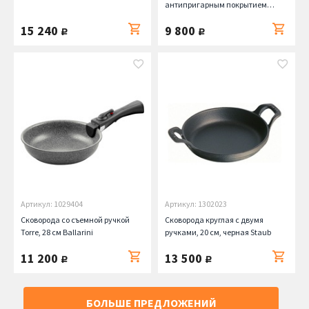
антипригарным покрытием
Ballarini
15 240
9 800
руб.
руб.
Артикул: 1029404
Артикул: 1302023
Сковорода со съемной ручкой
Сковорода круглая с двумя
Torre, 28 см Ballarini
ручками, 20 см, черная Staub
11 200
13 500
руб.
руб.
БОЛЬШЕ ПРЕДЛОЖЕНИЙ