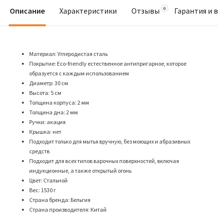
Описание
Характеристики
Отзывы
Гарантия и 
Материал: Углеродистая сталь
Покрытие: Eco-friendly естественное антипригарное, которое
образуется с каждым использованием
Диаметр: 30 см
Высота: 5 см
Толщина корпуса: 2 мм
Толщина дна: 2 мм
Ручки: акация
Крышка: нет
Подходит только для мытья вручную, без моющих и абразивных
средств
Подходит для всех типов варочных поверхностей, включая
индукционные, а также открытый огонь
Цвет: Стальной
Вес: 1530 г
Страна бренда: Бельгия
Страна производителя: Китай