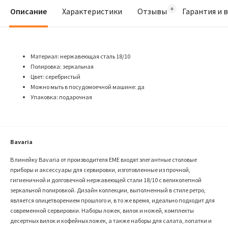
Описание
Характеристики
Отзывы
Гарантия и 
Материал: нержавеющая сталь 18/10
Полировка: зеркальная
Цвет: серебристый
Можно мыть в посудомоечной машине: да
Упаковка: подарочная
Bavaria
В линейку Bavaria от производителя EME входят элегантные столовые
приборы и аксессуары для сервировки, изготовленные из прочной,
гигиеничной и долговечной нержавеющей стали 18/10 с великолепной
зеркальной полировкой. Дизайн коллекции, выполненный в стиле ретро,
является олицетворением прошлого и, в то же время, идеально подходит для
современной сервировки. Наборы ложек, вилок и ножей, комплекты
десертных вилок и кофейных ложек, а также наборы для салата, лопатки и