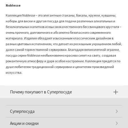
Noblesse
Коллекция Noblesse – это элегантные стаканы, бокалы, кружки, кувшины,
наборы для виски и другая посуда для подачи различных алкогольных и
безалкогольных напитков из высококачественного бессвинцового хрусталя –
очень прочного, долговечного и абсолютно безопасного современного
материала. Изделия обладают изысканным классическим дизайном в
разных цветовых исполнениях, что делает их роскошным украшением любой,
даже самой торжественной сервировки. Благодаря великолепной огранке,
посуда серии Noblesse необыкновенно красиво сияет на свету, создавая
романтичную атмосферу и даря особое настроение. Коллекция придется по
душе любителям традиционной сервировки и ценителям произведений
искусства.
Почему покупают в Суперпосуде
Суперпосуда
Акции и скидки