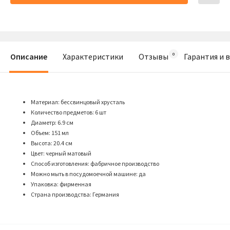
Описание
Характеристики
Отзывы
Гарантия и 
Материал: бессвинцовый хрусталь
Количество предметов: 6 шт
Диаметр: 6.9 см
Объем: 151 мл
Высота: 20.4 см
Цвет: черный матовый
Способ изготовления: фабричное производство
Можно мыть в посудомоечной машине: да
Упаковка: фирменная
Страна производства: Германия