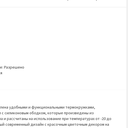
е: Разрешено
ия
влена удобными и функциональными термокружками,
 с силиконовым ободком, которые произведены из
а и рассчитаны на использование при температурах от -20 до
ный современный дизайн с красочным цветочным декором на