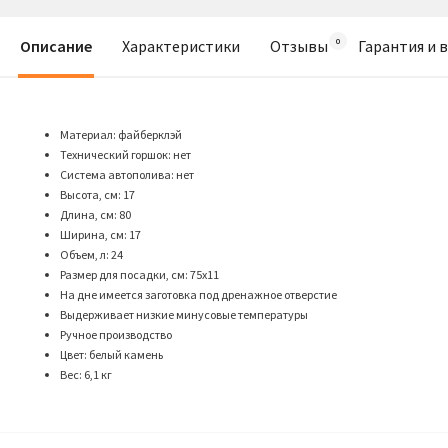
Описание
Характеристики
Отзывы
Гарантия и 
Материал: файберклэй
Технический горшок: нет
Система автополива: нет
Высота, см: 17
Длина, см: 80
Ширина, см: 17
Объем, л: 24
Размер для посадки, см: 75х11
На дне имеется заготовка под дренажное отверстие
Выдерживает низкие минусовые температуры
Ручное производство
Цвет: белый камень
Вес: 6,1 кг