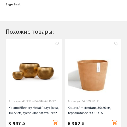
Ergo Just
Похожие товары:
Артикул: 41.3318-04-016-GLD-22
Артикул: 74.009.30TC
Кашпо Effectory Metal Полусфера,
Кашпо Amsterdam, 30х26 см,
15х22 см, сусальное золото Treez
терракотовое ECOPOTS
3 947
6 362
руб.
руб.