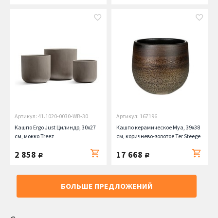
Артикул: 41.1020-0030-WB-30
Артикул: 167196
Кашпо Ergo Just Цилиндр, 30х27
Кашпо керамическое Mya, 39х38
см, мокко Treez
см, коричнево-золотое Ter Steege
2 858
17 668
руб.
руб.
БОЛЬШЕ ПРЕДЛОЖЕНИЙ