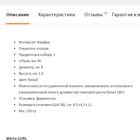
Описание
Характеристики
Отзывы
Гарантия и 
Материал: Фарфор
Покрытие: глазурь
Предметов в наборе: 2
Объем, мл: 90
Диаметр, см: 8
Высота, см: 3,9
Цвет: белый
Можно мыть в посудомоечной машине, замораживать, использовать
в микроволновой печи и духовке при температуре не более 180 C
Упаковка: фирменная
Размеры в упаковке (ШхГхВ), см: 8,5 х 6,3 х 11
Вес: 230 гр
White Cliffs