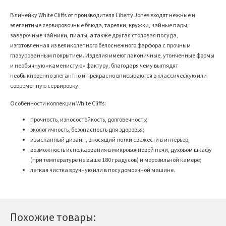
В линейку White Cliffs от производителя Liberty Jones входят нежные и
элегантные сервировочные блюда, тарелки, кружки, чайные пары,
заварочные чайники, пиалы, а также другая столовая посуда,
изготовленная из великолепного белоснежного фарфора с прочным
глазурованным покрытием. Изделия имеют лаконичные, утонченные формы
и необычную «каменистую» фактуру, благодаря чему выглядят
необыкновенно элегантно и прекрасно вписываются в классическую или
современную сервировку.
Особенности коллекции White Cliffs:
прочность, износостойкость, долговечность;
экологичность, безопасность для здоровья;
изысканный дизайн, вносящий нотки свежести в интерьер;
возможность использования в микроволновой печи, духовом шкафу
(при температуре не выше 180 градусов) и морозильной камере;
легкая чистка вручную или в посудомоечной машине.
Похожие товары: