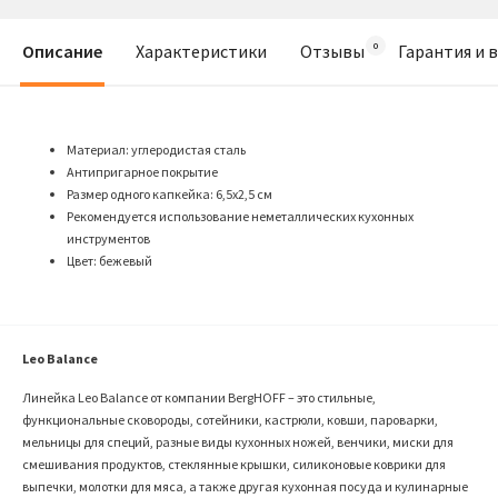
Описание
Характеристики
Отзывы
Гарантия и 
Материал: углеродистая сталь
Антипригарное покрытие
Размер одного капкейка: 6,5х2,5 см
Рекомендуется использование неметаллических кухонных
инструментов
Цвет: бежевый
Leo Balance
Линейка Leo Balance от компании BergHOFF – это стильные,
функциональные сковороды, сотейники, кастрюли, ковши, пароварки,
мельницы для специй, разные виды кухонных ножей, венчики, миски для
смешивания продуктов, стеклянные крышки, силиконовые коврики для
выпечки, молотки для мяса, а также другая кухонная посуда и кулинарные