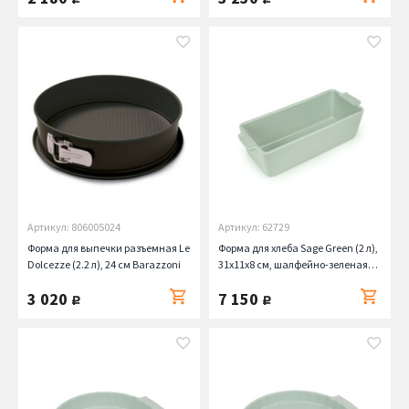
Артикул: 806005024
Артикул: 62729
Форма для выпечки разъемная Le
Форма для хлеба Sage Green (2 л),
Dolcezze (2.2 л), 24 см Barazzoni
31х11х8 см, шалфейно-зеленая
Peugeot
3 020
7 150
руб.
руб.