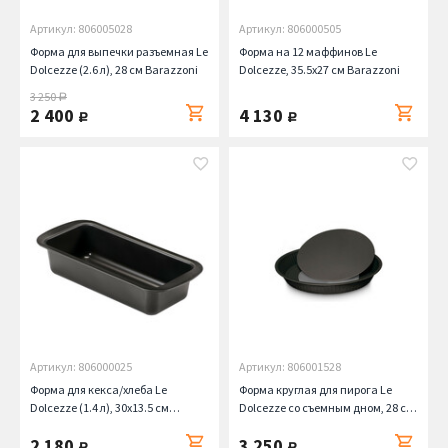
Артикул: 806005028
Артикул: 806000505
Форма для выпечки разъемная Le
Форма на 12 маффинов Le
Dolcezze (2.6 л), 28 см Barazzoni
Dolcezze, 35.5х27 см Barazzoni
3 250
руб.
2 400
4 130
руб.
руб.
Артикул: 806000025
Артикул: 806001528
Форма для кекса/хлеба Le
Форма круглая для пирога Le
Dolcezze (1.4 л), 30х13.5 см
Dolcezze со съемным дном, 28 см
Barazzoni
Barazzoni
2 180
3 250
руб.
руб.