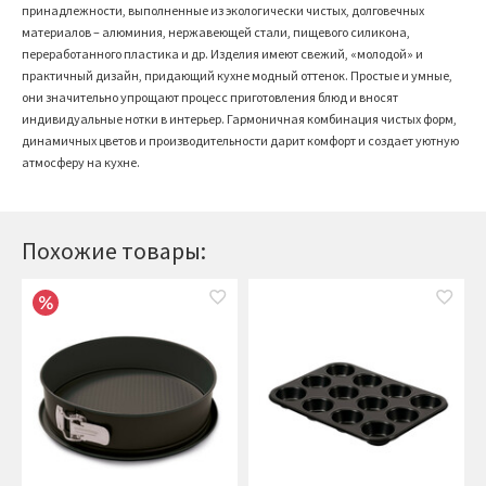
принадлежности, выполненные из экологически чистых, долговечных
материалов – алюминия, нержавеющей стали, пищевого силикона,
переработанного пластика и др. Изделия имеют свежий, «молодой» и
практичный дизайн, придающий кухне модный оттенок. Простые и умные,
они значительно упрощают процесс приготовления блюд и вносят
индивидуальные нотки в интерьер. Гармоничная комбинация чистых форм,
динамичных цветов и производительности дарит комфорт и создает уютную
атмосферу на кухне.
Похожие товары: