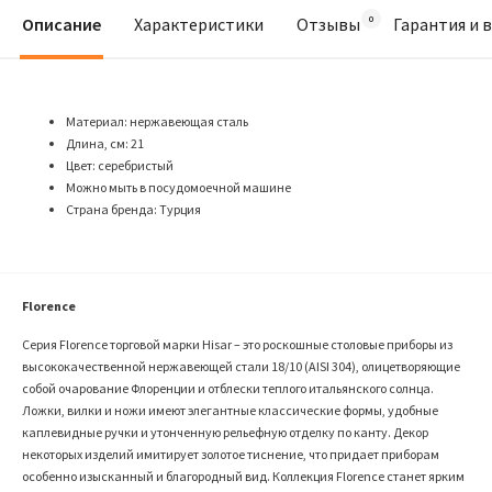
Описание
Характеристики
Отзывы
Гарантия и 
Материал: нержавеющая сталь
Длина, см: 21
Цвет: серебристый
Можно мыть в посудомоечной машине
Страна бренда: Турция
Florence
Серия Florence торговой марки Hisar – это роскошные столовые приборы из
высококачественной нержавеющей стали 18/10 (AISI 304), олицетворяющие
собой очарование Флоренции и отблески теплого итальянского солнца.
Ложки, вилки и ножи имеют элегантные классические формы, удобные
каплевидные ручки и утонченную рельефную отделку по канту. Декор
некоторых изделий имитирует золотое тиснение, что придает приборам
особенно изысканный и благородный вид. Коллекция Florence станет ярким