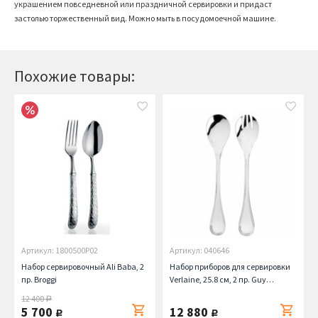
украшением повседневной или праздничной сервировки и придаст
застолью торжественный вид. Можно мыть в посудомоечной машине.
Похожие товары:
Артикул: 1800500P02
Артикул: 040646
Набор сервировочный Ali Baba, 2
Набор приборов для сервировки
пр. Broggi
Verlaine, 25.8 см, 2 пр. Guy
Degrenne
12 400
руб.
5 700
12 880
руб.
руб.