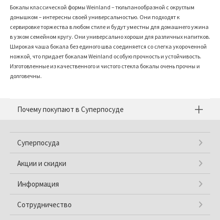
Бокалы классической формы Weinland – тюльпанообразной с округлым
донышком – интересны своей универсальностью. Они подходят к
сервировке торжества в любом стиле и будут уместны для домашнего ужина
в узком семейном кругу. Они универсально хороши для различных напитков.
Широкая чаша бокала без единого шва соединяется со слегка укороченной
ножкой, что придает бокалам Weinland особую прочность и устойчивость.
Изготовленные из качественного и чистого стекла бокалы очень прочны и
долговечны.
Почему покупают в Суперпосуде
Суперпосуда
Акции и скидки
Информация
Сотрудничество