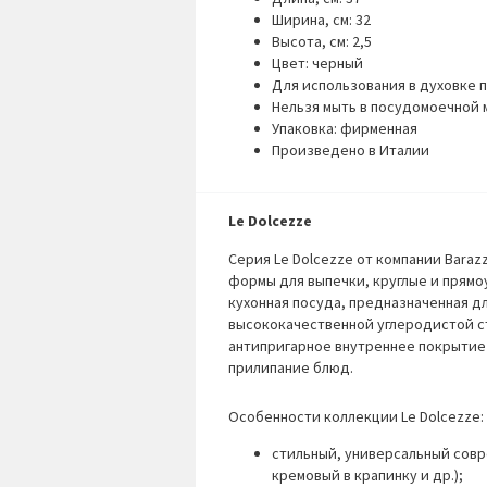
Ширина, см: 32
Высота, см: 2,5
Цвет: черный
Для использования в духовке 
Нельзя мыть в посудомоечной
Упаковка: фирменная
Произведено в Италии
Le Dolcezze
Серия Le Dolcezze от компании
Barazz
формы для выпечки, круглые и прямо
кухонная посуда, предназначенная д
высококачественной углеродистой с
антипригарное внутреннее покрыти
прилипание блюд.
Особенности коллекции Le Dolcezze
:
стильный, универсальный совр
кремовый в крапинку и др.);