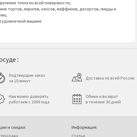
еление тепла по всей поверхности;
ие тортов, пирогов, кексов, маффинов, десертов, пиццы и
иях;
посудомоечной машине.
суде :
Подтвердим заказ
Доставка по всей России
за 10 минут
Нам можно доверять
Обмен и возврат
работаем с 2009 года
в течение 30 дней
ции и скидки:
Информация:
спродажа
Статьи