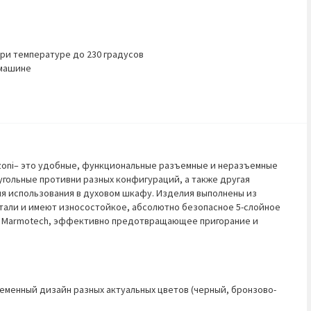
при температуре до 230 градусов
 машине
oni
– это удобные, функциональные разъемные и неразъемные
угольные противни разных конфигураций, а также другая
ля использования в духовом шкафу. Изделия выполнены из
тали и имеют износостойкое, абсолютно безопасное 5-слойное
е
Marmotech
, эффективно предотвращающее пригорание и
еменный дизайн разных актуальных цветов (черный, бронзово-