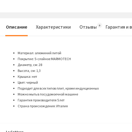
Описание
Характеристики
Отзывы
Гарантия и 
Материал: алюминий литой
Покрытие: 5-слойное MARMOTECH
Диаметр, см: 28
Высота, см: 1,3
Крышка: нет
Цвет: черный
Подходит для всех типов плит, кроме индукционных
Можно мыть в посудомоечной машине
Гарантия производителя 5 лет
Страна происхождения: Италия
Le Cotture