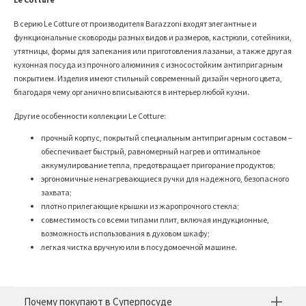
В серию
Le
Cotture
от производителя
Barazzoni
входят элегантные и
функциональные сковороды разных видов и размеров, кастрюли, сотейники,
утятницы, формы для запекания или приготовления лазаньи, а также другая
кухонная посуда из прочного алюминия с износостойким антипригарным
покрытием. Изделия имеют стильный современный дизайн черного цвета,
благодаря чему органично вписываются в интерьер любой кухни.
Другие особенности коллекции
Le
Cotture
:
прочный корпус, покрытый специальным антипригарным составом –
обеспечивает быстрый, равномерный нагрев и оптимальное
аккумулирование тепла, предотвращает пригорание продуктов;
эргономичные ненагревающиеся ручки для надежного, безопасного
захвата;
плотно прилегающие крышки из жаропрочного стекла;
совместимость со всеми типами плит, включая индукционные,
возможность использования в духовом шкафу;
легкая чистка вручную или в посудомоечной машине.
Почему покупают в Суперпосуде