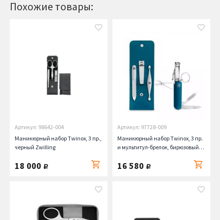
Похожие товары:
Артикул: 98642-004
Артикул: 97728-009
Маникюрный набор Twinox, 3 пр.,
Маникюрный набор Twinox, 3 пр.
черный Zwilling
и мультитул-брелок, бирюзовый
Zwilling
18 000
16 580
руб.
руб.