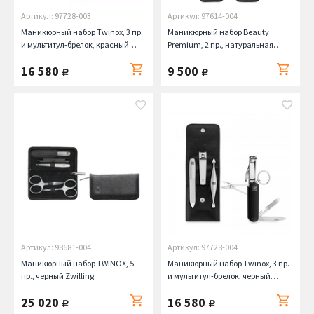
Артикул: 97728-003
Артикул: 97614-004
Маникюрный набор Twinox, 3 пр.
Маникюрный набор Beauty
и мультитул-брелок, красный
Premium, 2 пр., натуральная
Zwilling
кожа, черный Zwilling
16 580
9 500
руб.
руб.
Артикул: 98681-004
Артикул: 97728-004
Маникюрный набор TWINOX, 5
Маникюрный набор Twinox, 3 пр.
пр., черный Zwilling
и мультитул-брелок, черный
Zwilling
25 020
16 580
руб.
руб.