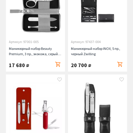
Артикул: 97001-005
Артикул: 97437-004
Маникюрный набор Beauty
Маникюрный набор INOX, 5 пр.,
Premium, 3 пр., экокожа, серый
черный Zwilling
Zwilling
17 680
20 700
руб.
руб.