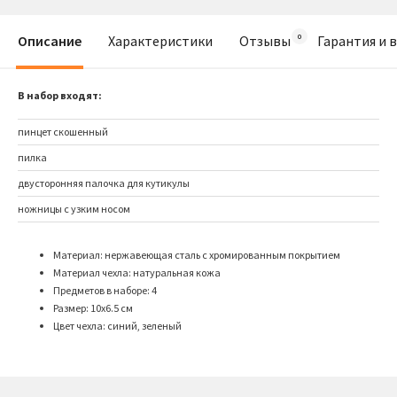
Описание
Характеристики
Отзывы
Гарантия и 
В набор входят:
пинцет скошенный
пилка
двусторонняя палочка для кутикулы
ножницы с узким носом
Материал: нержавеющая сталь с хромированным покрытием
Материал чехла: натуральная кожа
Предметов в наборе: 4
Размер: 10х6.5 см
Цвет чехла: синий, зеленый