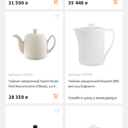
31 500
35 440
руб.
руб.
Артикул: 242325
Артикул: 207764
Чайник заварочный Salam Nude
Чайник заварочный Newport (800
Pink Monochrome (700 мл), на 4
мл) Guy Degrenne
чашки, светло-бежевый Guy
28 350
Degrenne
руб.
Узнайте цену у менеджера