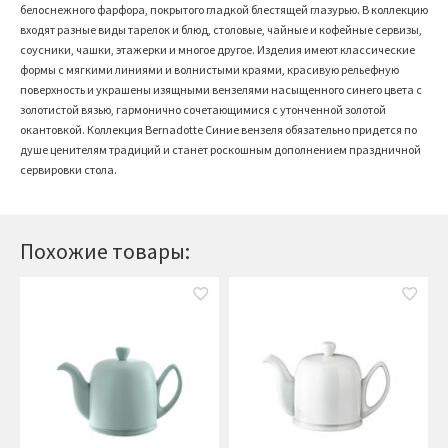
белоснежного фарфора, покрытого гладкой блестящей глазурью. В коллекцию
входят разные виды тарелок и блюд, столовые, чайные и кофейные сервизы,
соусники, чашки, этажерки и многое другое. Изделия имеют классические
формы с мягкими линиями и волнистыми краями, красивую рельефную
поверхность и украшены изящными вензелями насыщенного синего цвета с
золотистой вязью, гармонично сочетающимися с утонченной золотой
окантовкой. Коллекция
Bernadotte
Синие вензеля обязательно придется по
душе ценителям традиций и станет роскошным дополнением праздничной
сервировки стола.
Похожие товары: