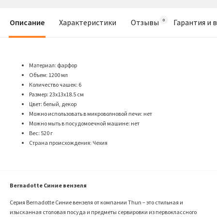
Описание
Характеристики
Отзывы
Гарантия и 
Материал: фарфор
Объем: 1200 мл
Количество чашек: 6
Размер: 23х13х18.5 см
Цвет: белый, декор
Можно использовать в микроволновой печи: нет
Можно мыть в посудомоечной машине: нет
Вес: 520 г
Страна происхождения: Чехия
Bernadotte Синие вензеля
Серия
Bernadotte
Синие вензеля от компании
Thun
– это стильная и
изысканная столовая посуда и предметы сервировки из первоклассного