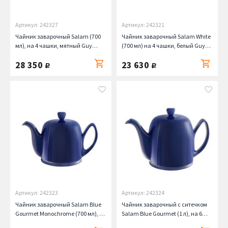
Артикул: 242327
Артикул: 242321
Чайник заварочный Salam (700
Чайник заварочный Salam White
мл), на 4 чашки, мятный Guy
(700 мл) на 4 чашки, белый Guy
Degrenne
Degrenne
28 350
23 630
руб.
руб.
Артикул: 242323
Артикул: 242324
Чайник заварочный Salam Blue
Чайник заварочный с ситечком
Gourmet Monochrome (700 мл), на
Salam Blue Gourmet (1 л), на 6
4 чашки, синий Guy Degrenne
чашек, голубой Guy Degrenne