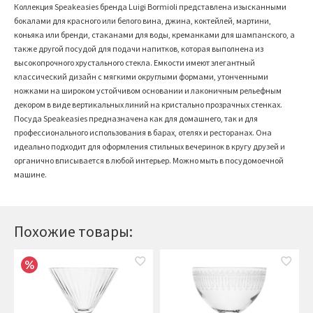
Коллекция
Speakeasies
бренда
Luigi
Bormioli
представлена изысканными
бокалами для красного или белого вина, джина, коктейлей, мартини,
коньяка или бренди, стаканами для воды, креманками для шампанского, а
также другой посудой для подачи напитков, которая выполнена из
высокопрочного хрустального стекла. Емкости имеют элегантный
классический дизайн с мягкими округлыми формами, утонченными
ножками на широком устойчивом основании и лаконичным рельефным
декором в виде вертикальных линий на кристально прозрачных стенках.
Посуда
Speakeasies
предназначена как для домашнего, так и для
профессионального использования в барах, отелях и ресторанах. Она
идеально подходит для оформления стильных вечеринок в кругу друзей и
органично вписывается в любой интерьер. Можно мыть в посудомоечной
машине.
Похожие товары: