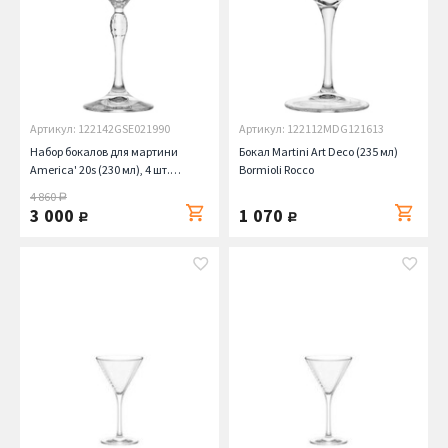
Артикул: 122142GSE021990
Артикул: 122112MDG121613
Набор бокалов для мартини
Бокал Martini Art Deco (235 мл)
America' 20s (230 мл), 4 шт.
Bormioli Rocco
Bormioli Rocco
4 860
руб.
3 000
1 070
руб.
руб.