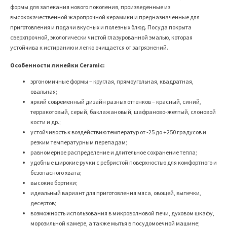
формы для запекания нового поколения, произведенные из
высококачественной жаропрочной керамики и предназначенные для
приготовления и подачи вкусных и полезных блюд. Посуда покрыта
сверхпрочной, экологически чистой глазурованной эмалью, которая
устойчива к истиранию и легко очищается от загрязнений.
Особенности линейки Ceramic:
эргономичные формы – круглая, прямоугольная, квадратная,
овальная;
яркий современный дизайн разных оттенков – красный, синий,
терракотовый, серый, баклажановый, шафраново-желтый, слоновой
кости и др.;
устойчивость к воздействию температур от -25 до +250 градусов и
резким температурным перепадам;
равномерное распределение и длительное сохранение тепла;
удобные широкие ручки с ребристой поверхностью для комфортного и
безопасного хвата;
высокие бортики
;
идеальный вариант для приготовления мяса, овощей, выпечки,
десертов;
возможность использования в микроволновой печи, духовом шкафу,
морозильной камере, а также мытья в посудомоечной машине;