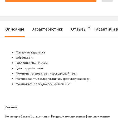
Описание
Характеристики
Отзывы
Гарантия и 
Материал: керамика
Объём: 2.7 л
Габариты: 28x28x6.5 см
Цвет: терракотовый
Можно использовать в микроволновой печи
Можно ставить в холодильник и морозильную камеру
Можно мыть в посудомоечной машине
Ceramic
Коллекция Ceramic от компании
Peugeot
– это стильные и функциональные