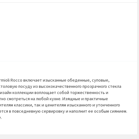
rmioli Rocco включает изысканные обеденные, суповые,
столовую посуду из высококачественного прозрачного стекла
 Дизайн коллекции воплощает собой торжественность и
тно смотреться на любой кухне. Изящные и практичные
телям классики, так и ценителям изысканного и утонченного
шется в повседневную сервировку и наполнит ее особым сиянием.
.