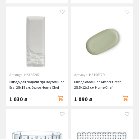
Артикул: HS188287
Артикул: HS196779
Блюдо для подачи прямоугольное
Блюдо овальное Amber Green,
Era, 28х18 см, белое Home Chef
25.5х12х2 см Home Chef
1 030
1 090
руб.
руб.