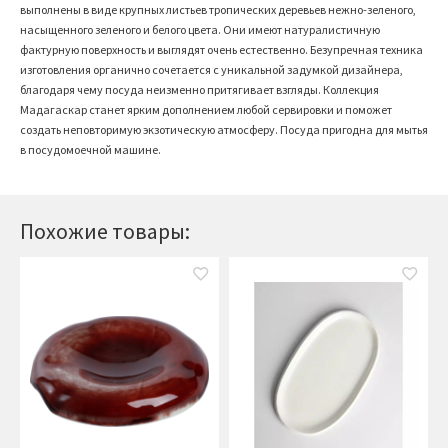
выполнены в виде крупных листьев тропических деревьев нежно-зеленого,
насыщенного зеленого и белого цвета. Они имеют натуралистичную
фактурную поверхность и выглядят очень естественно. Безупречная техника
изготовления органично сочетается с уникальной задумкой дизайнера,
благодаря чему посуда неизменно притягивает взгляды. Коллекция
Мадагаскар станет ярким дополнением любой сервировки и поможет
создать неповторимую экзотическую атмосферу. Посуда пригодна для мытья
в посудомоечной машине.
Похожие товары: