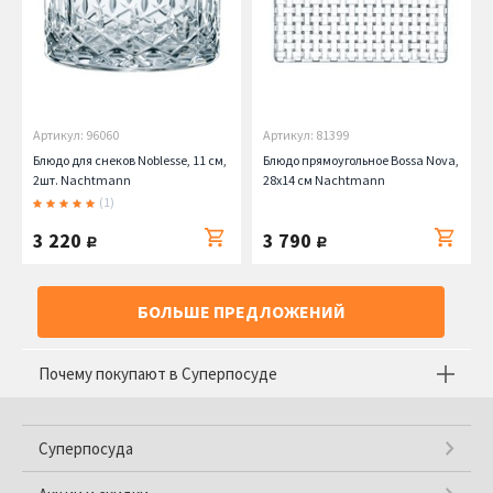
Артикул: 96060
Артикул: 81399
Блюдо для снеков Noblesse, 11 см,
Блюдо прямоугольное Bossa Nova,
2шт. Nachtmann
28х14 см Nachtmann
(1)
3 220
3 790
руб.
руб.
БОЛЬШЕ ПРЕДЛОЖЕНИЙ
Почему покупают в Суперпосуде
Суперпосуда