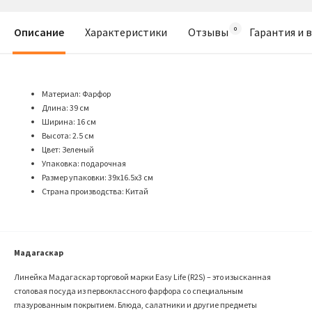
Описание
Характеристики
Отзывы
Гарантия и 
Материал: Фарфор
Длина: 39 см
Ширина: 16 см
Высота: 2.5 см
Цвет: Зеленый
Упаковка: подарочная
Размер упаковки: 39х16.5х3 см
Страна производства: Китай
Мадагаскар
Линейка Мадагаскар торговой марки Easy Life (R2S) – это изысканная
столовая посуда из первоклассного фарфора со специальным
глазурованным покрытием. Блюда, салатники и другие предметы