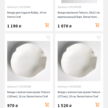
Артикул: HS159541
Артикул: HS194189
Блюдо для подачи Rubby, 14 см
Блюдо овальное Texture, 20х12 см,
Home Chef
вертикальный борт, белое Home
Chef
1 190
1 070
руб.
руб.
Артикул: HS194188
Артикул: HS194183
Блюдо с волнистым краем Texture
Блюдо с волнистым краем Texture
(100 мл), 16 см, белое Home Chef
(275 мл), 20 см, белое Home Chef
970
1 520
руб.
руб.