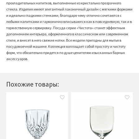
прохладительных напитков, выполненные из кристально прозрачного
стекла. Изделия имеют элегантный лаконичный дизайн с мягкими формами
и идеально гладкими стенками, благодаря чему отлично сочетаются с
любыми напитками и гармонично вписываются как в повседневную, так и в
торжественную сервировку. Посуда серии «Чистота» станет эффектным
дополнением интерьера, оформленного в классическом или современном
стиле, и внесет в него свежие нотки. Все модели пригодны для мытья в
посудомоечной машине. Коллекция воплощает собой простоту и чистоту
форм, что обязательно придется по душе ценителям изысканных барных
аксессуаров.
Похожие товары: