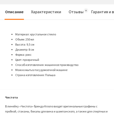
Описание
Характеристики
Отзывы
Гарантия и 
Материал: хрустальное стекло
Объем: 250 мл
Высота: 9,5 см
Диаметр: 8 см
Форма: рокс
Цвет: прозрачный
Способ изготовления: машинное производство
Можно мыть в посудомоечной машине
Страна изготовления: Польша
Чистота
В линейку «Чистота» бренда Krosno входят оригинальные графины с
пробкой, стаканы, бокалы для вина и шампанского, а также для спиртных и