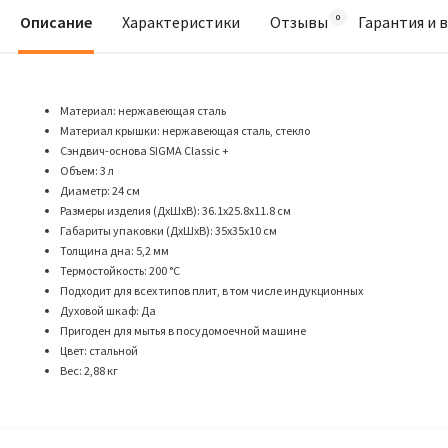
Описание
Характеристики
Отзывы
Гарантия и 
Материал: нержавеющая сталь
Материал крышки: нержавеющая сталь, стекло
Сэндвич-основа SIGMA Classic +
Объем: 3 л
Диаметр: 24 см
Размеры изделия (ДхШхВ): 36.1х25.8х11.8 см
Габариты упаковки (ДхШхВ): 35х35х10 см
Толщина дна: 5,2 мм
Термостойкость: 200 °С
Подходит для всех типов плит, в том числе индукционных
Духовой шкаф: Да
Пригоден для мытья в посудомоечной машине
Цвет: стальной
Вес: 2,88 кг