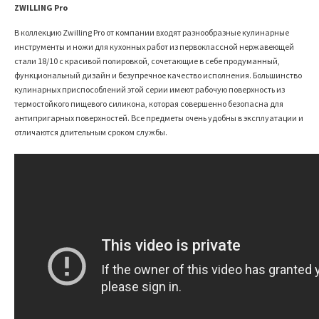
ZWILLING Pro
В коллекцию
Zwilling
Pro от компании входят разнообразные кулинарные
инструменты и ножи для кухонных работ из первоклассной нержавеющей
стали 18/10 с красивой полировкой, сочетающие в себе продуманный,
функциональный дизайн и безупречное качество исполнения. Большинство
кулинарных приспособлений этой серии имеют рабочую поверхность из
термостойкого пищевого силикона, которая совершенно безопасна для
антипригарных поверхностей. Все предметы очень удобны в эксплуатации и
отличаются длительным сроком службы.