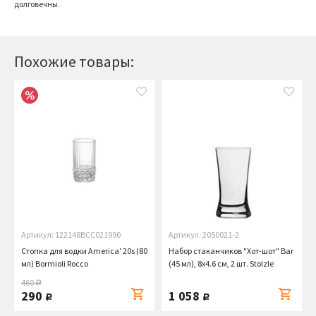
долговечны.
Похожие товары:
Артикул: 122148BCC021990
Артикул: 2050021-2
Стопка для водки America' 20s (80
Набор стаканчиков "Хот-шот" Bar
мл) Bormioli Rocco
(45 мл), 8х4.6 см, 2 шт. Stolzle
460
руб.
290
1 058
руб.
руб.