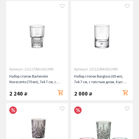
Артикул: 122117BAU021990
Артикул: 122122BAV021990
Набор стопок Bartender
Набор стопок Barglass (65 мл),
Novecento (70 мл), 7х4.7 см, с
7х4.7 см, с толстым дном, 6 шт.
толстым дном, 6 шт. Bormioli
Bormioli Rocco
2 240
2 000
Rocco
руб.
руб.