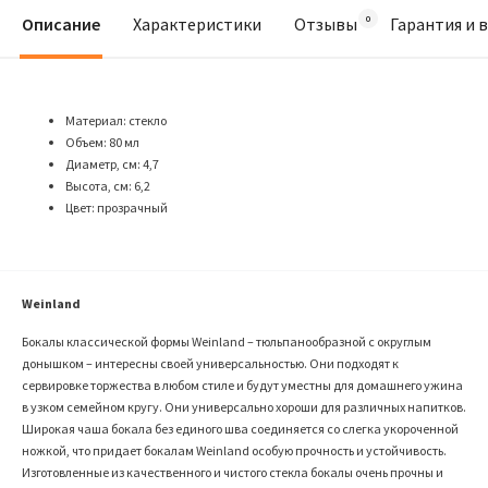
Описание
Характеристики
Отзывы
Гарантия и 
Материал: стекло
Объем: 80 мл
Диаметр, см: 4,7
Высота, см: 6,2
Цвет: прозрачный
Weinland
Бокалы классической формы Weinland – тюльпанообразной с округлым
донышком – интересны своей универсальностью. Они подходят к
сервировке торжества в любом стиле и будут уместны для домашнего ужина
в узком семейном кругу. Они универсально хороши для различных напитков.
Широкая чаша бокала без единого шва соединяется со слегка укороченной
ножкой, что придает бокалам Weinland особую прочность и устойчивость.
Изготовленные из качественного и чистого стекла бокалы очень прочны и