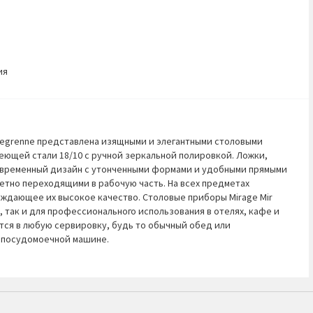
ия
 Degrenne представлена изящными и элегантными столовыми
ющей стали 18/10 с ручной зеркальной полировкой. Ложки,
овременный дизайн с утонченными формами и удобными прямыми
метно переходящими в рабочую часть. На всех предметах
ждающее их высокое качество. Столовые приборы Mirage Mir
 так и для профессионального использования в отелях, кафе и
тся в любую сервировку, будь то обычный обед или
в посудомоечной машине.