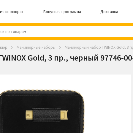
ия и возврат
Бонусная программа
Доставка
икюр
Маникюрные наборы
Маникюрный набор TWINOX Gold, 3 пр
NOX Gold, 3 пр., черный 97746-004