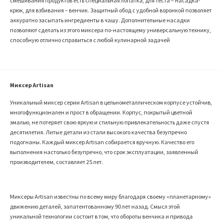
смешивания продуктов есть специальная лопатка, для теста – насадка-
крюк, для взбивания – венчик. Защитный обод с удобной воронкой позволяет
аккуратно засыпать ингредиенты в чашу. Дополнительные насадки
позволяют сделать из этого миксера по-настоящему универсальную технику,
способную отлично справиться с любой кулинарной задачей
Миксер Artisan
Уникальный миксер серии Artisan в цельнометаллическом корпусе устойчив,
многофункционален и прост в обращении. Корпус, покрытый цветной
эмалью, не потеряет свою яркую и стильную привлекательность даже спустя
десятилетия. Литые детали из стали высокого качества безупречно
подогнаны. Каждый миксер Artisan собирается вручную. Качество его
выполнения настолько безупречно, что срок эксплуатации, заявленный
производителем, составляет 25 лет.
Миксеры Artisan известны по всему миру благодаря своему «планетарному»
движению деталей, запатентованному 90 лет назад. Смысл этой
уникальной технологии состоит в том, что обороты венчика и привода