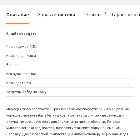
Описание
Характеристики
Отзывы
Гарантия и 
В набор входят:
Чаша (дежа), 4,83 л
Крышка для чаши
Венчик
Насадка-лопатка
Крюк для теста
Защитный обод на чашу
Миксер Artisan работает в 10 разных режимах скорости: с ним вы с равным
успехом сможете взбить белки в крепкую пену за считанные секунды и
аккуратно смешаете тесто для бисквита на низких оборотах. Головка
миксера легко откидывается, позволяя установить чашу или сменить
насадку. Даже в базовой комплектации миксер очень функционален: для