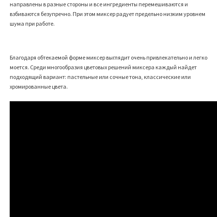
направлены в разные стороны и все ингредиенты перемешиваются и
взбиваются безупречно. При этом миксер радует предельно низким уровнем
шума при работе.
Благодаря обтекаемой форме миксер выглядит очень привлекательно и легко
моется. Среди многообразия цветовых решений миксера каждый найдет
подходящий вариант: пастельные или сочные тона, классические или
хромированные цвета.