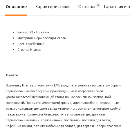
Описание
Характеристики
Отзывы
Гарантия и 
Размер: 22 x 4,5 x 2 см
Материал: нержавеющая сталь
Цвет: серебряный
Страна: Италия
Firenze
В линейку Firenze от компании EME входят элегантные столовые приборы и
сервировочные аксессуары, произведенные из первоклассной
хромоникелевой нержавеющей стали 18/10 с роскошной зеркальной
полировкой. Предметы имеют комфортные, идеально сбалансированные
ручки с красивым декором в виде утонченного орнамента, которые удобно
лежат в руке. Коллекция Firenze включает столовые, десертные и
сервировочные вилки, ложки и ножи, половники, лопатки для торта,
кофейные ложки, а также наборы для салата, для торта и наборы столовых