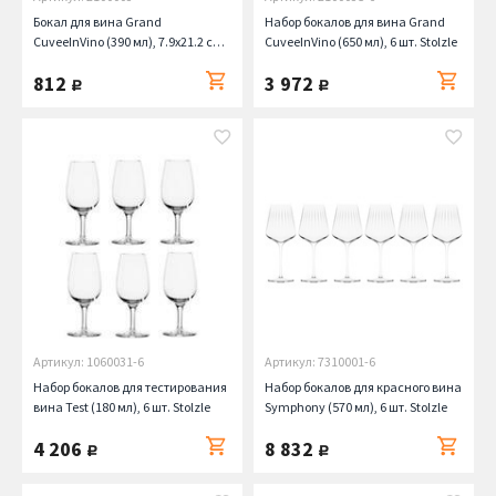
Бокал для вина Grand
Набор бокалов для вина Grand
CuveeInVino (390 мл), 7.9х21.2 см
CuveeInVino (650 мл), 6 шт. Stolzle
Stolzle
812
3 972
руб.
руб.
Артикул: 1060031-6
Артикул: 7310001-6
Набор бокалов для тестирования
Набор бокалов для красного вина
вина Test (180 мл), 6 шт. Stolzle
Symphony (570 мл), 6 шт. Stolzle
4 206
8 832
руб.
руб.