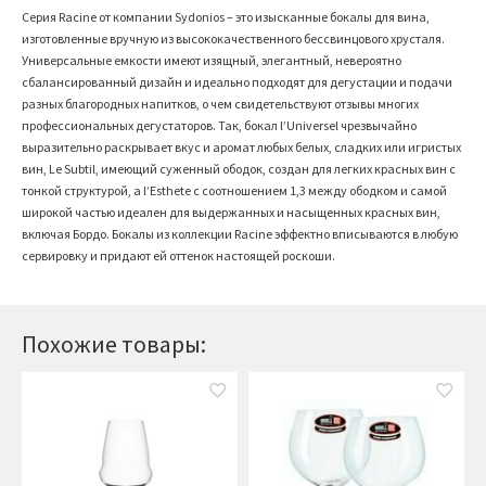
Серия Racine от компании Sydonios – это изысканные бокалы для вина,
изготовленные вручную из высококачественного бессвинцового хрусталя.
Универсальные емкости имеют изящный, элегантный, невероятно
сбалансированный дизайн и идеально подходят для дегустации и подачи
разных благородных напитков, о чем свидетельствуют отзывы многих
профессиональных дегустаторов. Так, бокал l’Universel чрезвычайно
выразительно раскрывает вкус и аромат любых белых, сладких или игристых
вин, Le Subtil, имеющий суженный ободок, создан для легких красных вин с
тонкой структурой, а l’Esthete с соотношением 1,3 между ободком и самой
широкой частью идеален для выдержанных и насыщенных красных вин,
включая Бордо. Бокалы из коллекции Racine эффектно вписываются в любую
сервировку и придают ей оттенок настоящей роскоши.
Похожие товары: