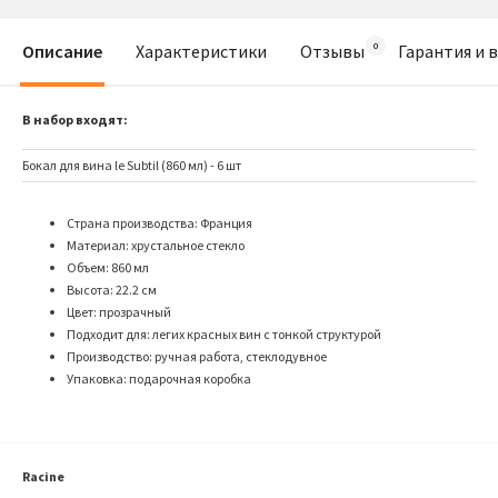
Описание
Характеристики
Отзывы
Гарантия и 
В набор входят:
Бокал для вина le Subtil (860 мл) - 6 шт
Страна производства: Франция
Материал: хрустальное стекло
Объем: 860 мл
Высота: 22.2 см
Цвет: прозрачный
Подходит для: легих красных вин с тонкой структурой
Производство: ручная работа, стеклодувное
Упаковка: подарочная коробка
Racine