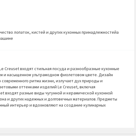
ество лопаток, кистей и других кухонных принадлежностейа
машине
Le Creuset входят стильная посуда и разнообразные кухонные
ом и насыщенном ультрамодном фиолетовом цвете. Дизайн
 современного ритма жизни, излучает дух природы и
ветовыми оттенками изделий Le Creuset, включая
olet входят разные виды чугунной и керамической кухонной
кона и других надежных и долговечных материалов. Предметы
нный интерьер и вдохновляют на создание кулинарных