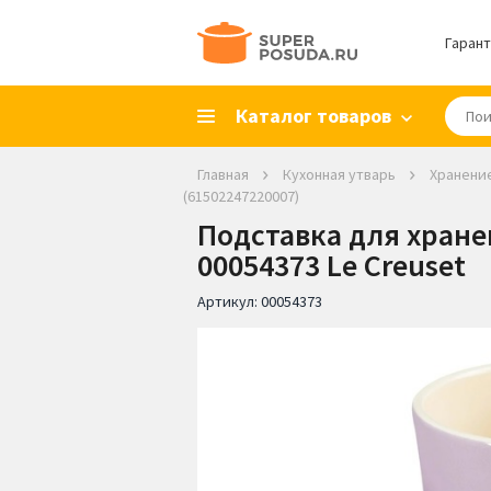
Гарант
Каталог товаров
Главная
Кухонная утварь
Хранени
(61502247220007)
Подставка для хранен
00054373 Le Creuset
Артикул:
00054373