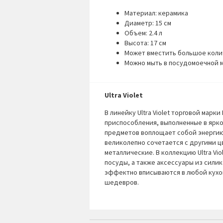
Материал: керамика
Диаметр: 15 см
Объем: 2.4 л
Высота: 17 см
Может вместить большое колич
Можно мыть в посудомоечной 
Ultra Violet
В линейку Ultra Violet торговой марки
приспособления, выполненные в ярк
предметов воплощает собой энергию
великолепно сочетается с другими ц
металлические. В коллекцию Ultra Vi
посуды, а также аксессуары из сили
эффектно вписываются в любой кухо
шедевров.