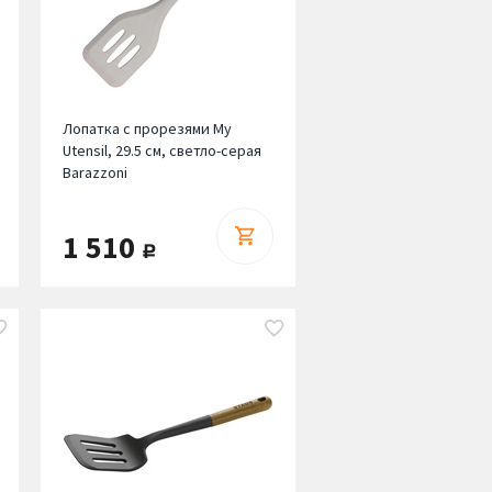
Лопатка с прорезями My
Utensil, 29.5 см, светло-серая
Barazzoni
1 510
руб.