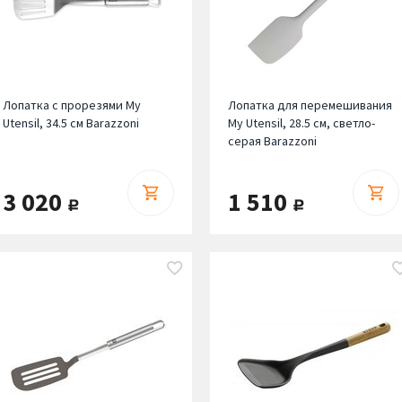
Лопатка с прорезями My
Лопатка для перемешивания
Utensil, 34.5 см Barazzoni
My Utensil, 28.5 см, светло-
серая Barazzoni
3 020
1 510
руб.
руб.