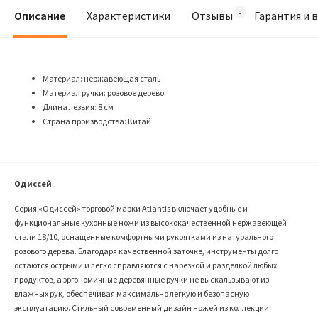
Описание
Характеристики
Отзывы
Гарантия и 
Материал: нержавеющая сталь
Материал ручки: розовое дерево
Длина лезвия: 8 см
Страна производства: Китай
Одиссей
Серия «Одиссей» торговой марки Atlantis включает удобные и
функциональные кухонные ножи из высококачественной нержавеющей
стали 18/10, оснащенные комфортными рукоятками из натурального
розового дерева. Благодаря качественной заточке, инструменты долго
остаются острыми и легко справляются с нарезкой и разделкой любых
продуктов, а эргономичные деревянные ручки не выскальзывают из
влажных рук, обеспечивая максимально легкую и безопасную
эксплуатацию. Стильный современный дизайн ножей из коллекции