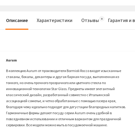
Описание
Характеристики
Отзывы
Гарантия и 
Aurum
В коллекцию Aurum от производителя Bormioli Rocco входят изысканные
стаканы, бокалы, декантеры и другая барная посуда, выполненная из
тонкого, но очень прочного прозрачного или цветного стекла по
инновационной технологии Star Glass. Предметы имеют элегантный
классический дизайн, разработанный совместно с Итальянской
ассоциацией сомелье, и четко обработанные с помощью лазера края,
благодаря чему идеально подходят для дегустации благородных напитков.
Гармоничные формы делают посуду серии Aurum очень удобной в
повседневном использовании и отличным вариантом для праздничной
сервировки. Все модели можно мыть в посудомоечной машине.