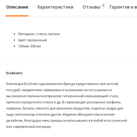
Описание
Характеристики
Отзывы
Гарантия и 
Материал: стекло, металл
Цвет: прозрачный
Объем: 850 мл
Eichholtz
Коллекция Eichholtz одноименного бренда представлена элегантной
посудой, предметами сервировки и кухонными аксессуарами из
высококачественных материалов: гигиеничной нержавеющей стали,
прочного прозрачного стекла и др. В серию входят роскошные графины,
кувшины, бутыли, емкости для хранения продуктов, подносы, ведра для
льда, менажницы и многое другое. Изделия обладают изысканным
дизайном, благодаря чему прекрасно вписываются в любой классический
или современный интерьер.