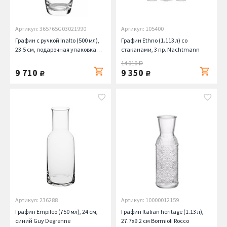
Артикул: 365765G03021990
Артикул: 105400
Графин с ручкой Inalto (500 мл),
Графин Ethno (1.113 л) со
23.5 см, подарочная упаковка
стаканами, 3 пр. Nachtmann
Bormioli Rocco
14 010
руб.
9 710
9 350
руб.
руб.
Артикул: 236288
Артикул: 10000012159
Графин Empileo (750 мл), 24 см,
Графин Italian heritage (1.13 л),
синий Guy Degrenne
27.7х9.2 см Bormioli Rocco