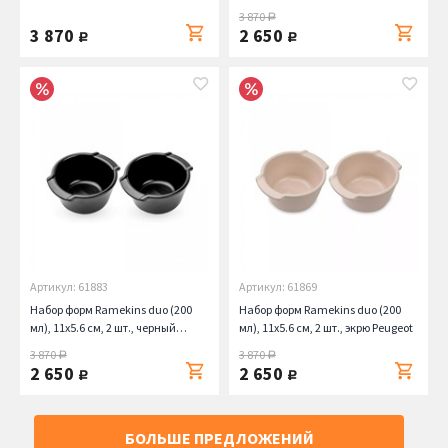
Peugeot
Peugeot
3 870
руб.
3 870
2 650
руб.
руб.
Артикул: 61883
Артикул: 61869
Набор форм Ramekins duo (200
Набор форм Ramekins duo (200
мл), 11х5.6 см, 2 шт., черный
мл), 11х5.6 см, 2 шт., экрю Peugeot
матовый Peugeot
3 870
3 870
руб.
руб.
2 650
2 650
руб.
руб.
БОЛЬШЕ ПРЕДЛОЖЕНИЙ