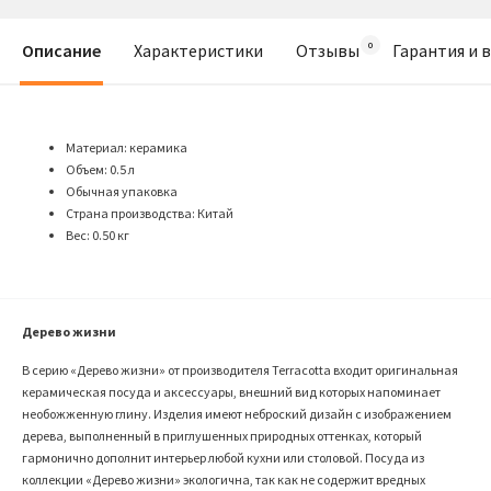
Описание
Характеристики
Отзывы
Гарантия и 
Материал: керамика
Объем: 0.5 л
Обычная упаковка
Страна производства: Китай
Вес: 0.50 кг
Дерево жизни
В серию «Дерево жизни» от производителя Terracotta входит оригинальная
керамическая посуда и аксессуары, внешний вид которых напоминает
необожженную глину. Изделия имеют неброский дизайн с изображением
дерева, выполненный в приглушенных природных оттенках, который
гармонично дополнит интерьер любой кухни или столовой. Посуда из
коллекции «Дерево жизни» экологична, так как не содержит вредных