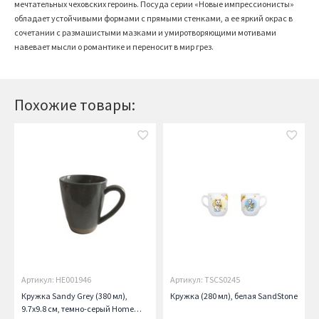
мечтательных чеховских героинь. Посуда серии «Новые импрессионисты»
обладает устойчивыми формами с прямыми стенками, а ее яркий окрас в
сочетании с размашистыми мазками и умиротворяющими мотивами
навевает мысли о романтике и переносит в мир грез.
Похожие товары:
Артикул: HE001946
Артикул: TSCS0245
Кружка Sandy Grey (380 мл),
Кружка (280 мл), белая SandStone
9.7х9.8 см, темно-серый Home