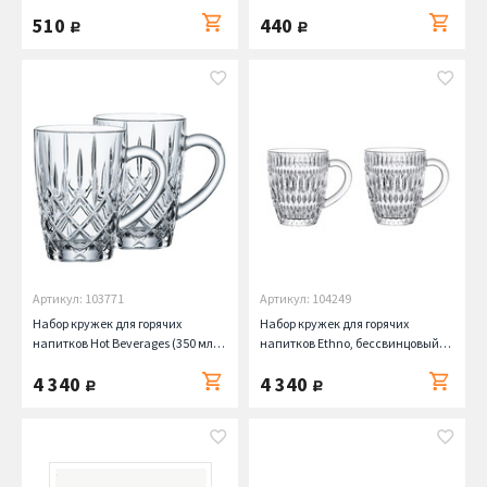
Chef
510
440
руб.
руб.
Артикул: 103771
Артикул: 104249
Набор кружек для горячих
Набор кружек для горячих
напитков Hot Beverages (350 мл),
напитков Ethno, бессвинцовый
2 шт. Nachtmann
хрусталь, 2 шт, 392 мл Nachtmann
4 340
4 340
руб.
руб.