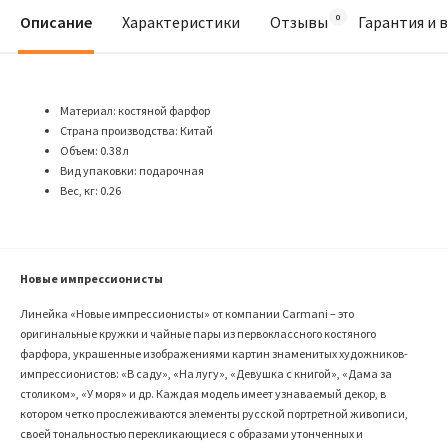
Описание
Характеристики
Отзывы
Гарантия и 
Материал: костяной фарфор
Страна производства: Китай
Объем: 0.38 л
Вид упаковки: подарочная
Вес, кг: 0.26
Новые импрессионисты
Линейка «Новые импрессионисты» от компании Carmani – это
оригинальные кружки и чайные пары из первоклассного костяного
фарфора, украшенные изображениями картин знаменитых художников-
импрессионистов: «В саду», «На лугу», «Девушка с книгой», «Дама за
столиком», «У моря» и др. Каждая модель имеет узнаваемый декор, в
котором четко прослеживаются элементы русской портретной живописи,
своей тональностью перекликающиеся с образами утонченных и